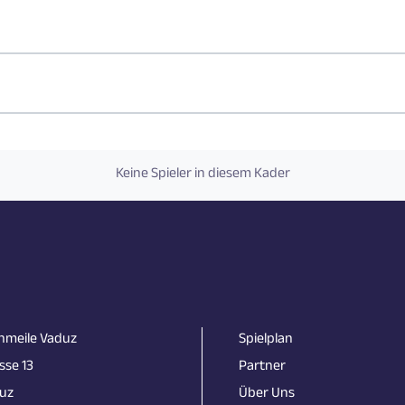
Keine Spieler in diesem Kader
nmeile Vaduz
Spielplan
sse 13
Partner
uz
Über Uns