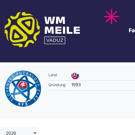
Zum
Inhalt
springen
Fa
SLOVAKIA
Land
1993
Gründung