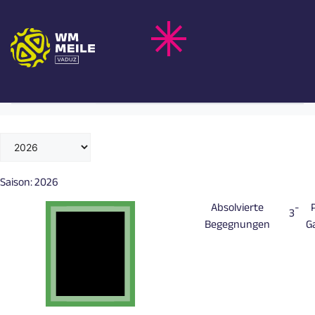
Zum
A. GULER
Inhalt
springen
Turkey
Nationalteam
Saison:
2026
Absolvierte
-
3
Begegnungen
G