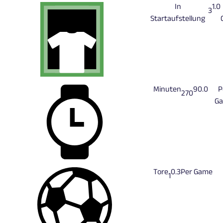
In
1.0
3
Startaufstellung
Minuten
90.0
P
270
G
Tore
0.3
Per Game
1