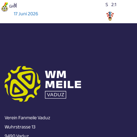
H
S
2:1
GHA
17 Juni 2026
Verein Fanmeile Vaduz
Wuhrstrasse 13
9490 Vaduz