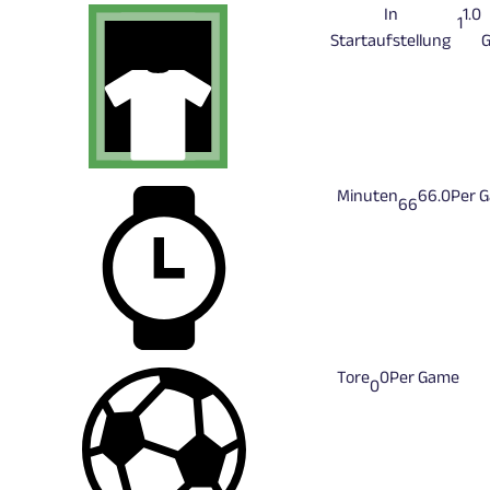
In
1.0
1
Startaufstellung
Minuten
66.0
Per 
66
Tore
0
Per Game
0