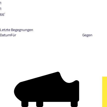
1
1
66′
Letzte Begegnungen
Datum
Für
Gegen