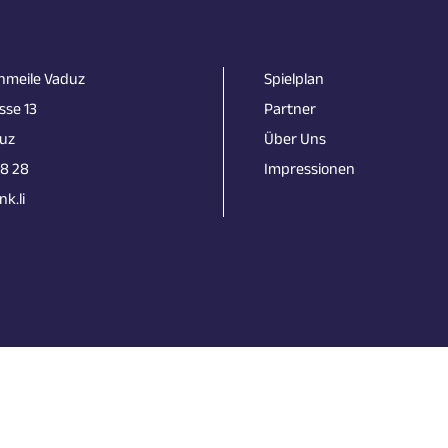
nmeile Vaduz
Spielplan
sse 13
Partner
uz
Über Uns
18 28
Impressionen
k.li