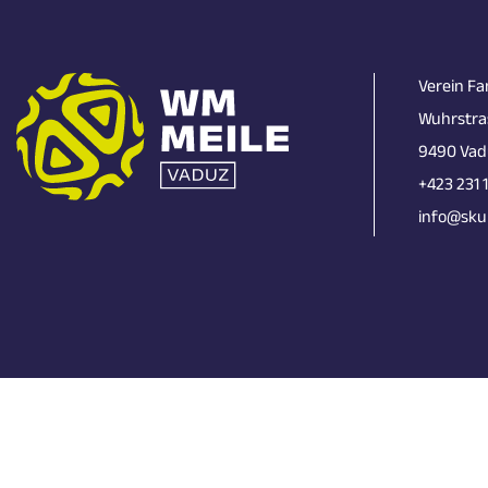
Verein Fa
Wuhrstra
9490 Vad
+423 231 
info@skun