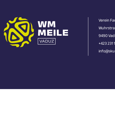
Verein Fa
Wuhrstra
9490 Vad
+423 231 
info@skun