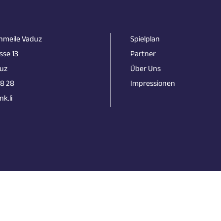
nmeile Vaduz
Spielplan
sse 13
Partner
uz
Über Uns
18 28
Impressionen
k.li