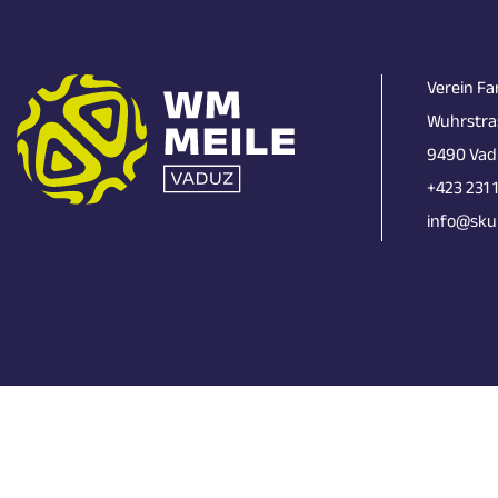
Verein Fa
Wuhrstra
9490 Vad
+423 231 
info@skun