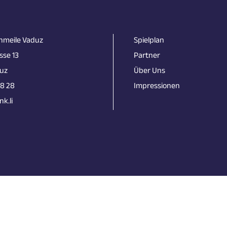
nmeile Vaduz
Spielplan
sse 13
Partner
uz
Über Uns
18 28
Impressionen
k.li