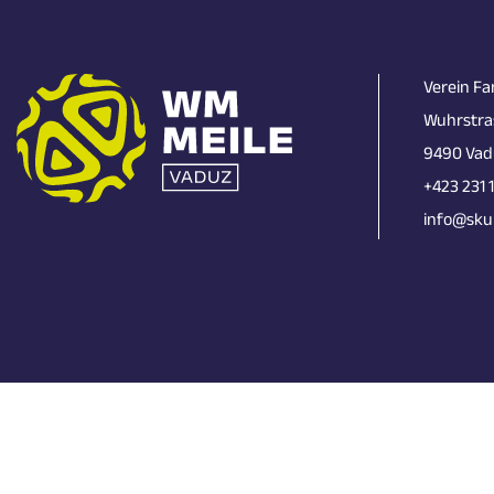
Verein Fa
Wuhrstra
9490 Vad
+423 231 
info@skun