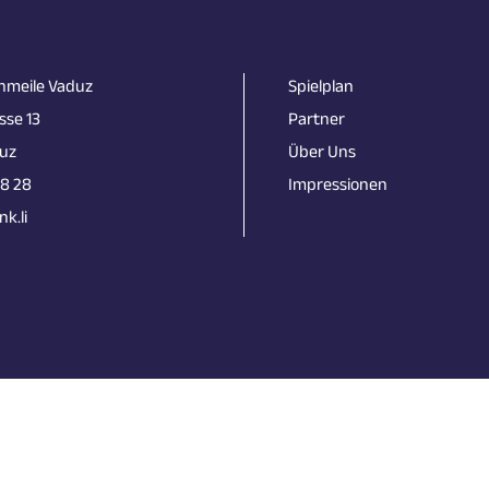
nmeile Vaduz
Spielplan
sse 13
Partner
uz
Über Uns
18 28
Impressionen
k.li