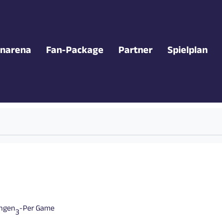
narena
Fan-Package
Partner
Spielplan
ungen
-
Per Game
3