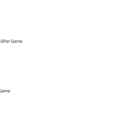
.0
Per Game
 Game