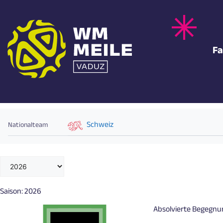
Zum
Inhalt
springen
Fa
GRANIT XHAKA
Schweiz
Nationalteam
Saison:
2026
Absolvierte Begegn