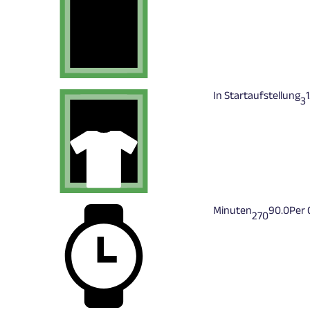
In Startaufstellung
1
3
Minuten
90.0
Per
270