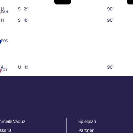
H
S
2:1
90`
CAN
H
S
4:1
90`
BOS
A
U
1:1
90`
QAT
nmeile Vaduz
Spielplan
sse 13
Partner