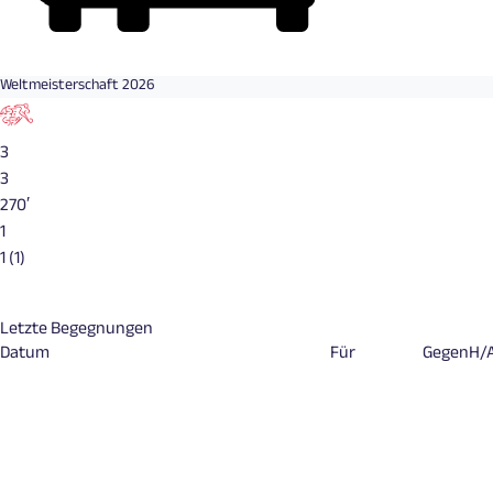
Weltmeisterschaft 2026
3
3
270′
1
1 (1)
Letzte Begegnungen
Datum
Für
Gegen
H/