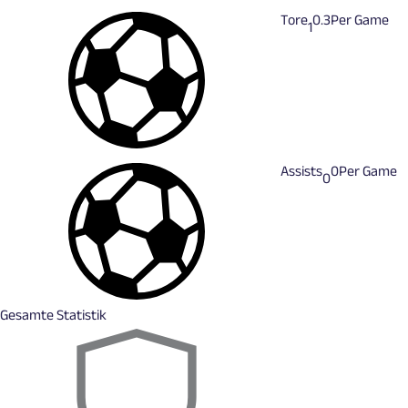
Tore
0.3
Per Game
1
Assists
0
Per Game
0
Gesamte Statistik