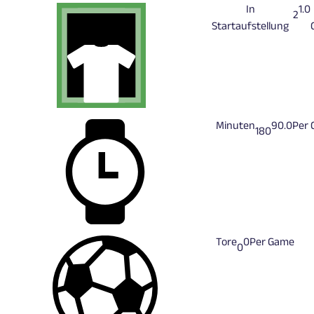
In
1.0
2
Startaufstellung
Minuten
90.0
Per
180
Tore
0
Per Game
0