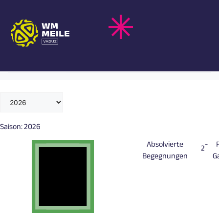
Zum
IVAN PERIŠIĆ
Inhalt
springen
Kroatien
Nationalteam
Saison:
2026
Absolvierte
-
2
Begegnungen
G