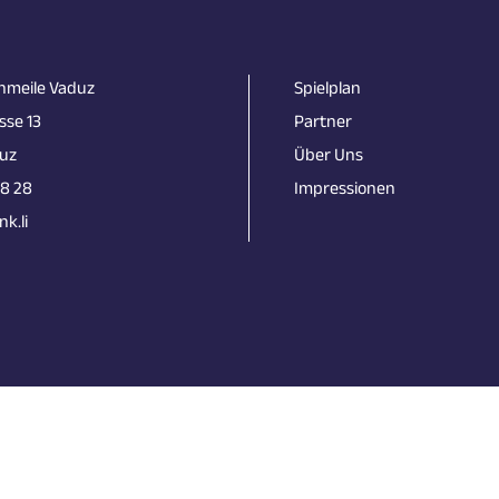
nmeile Vaduz
Spielplan
sse 13
Partner
uz
Über Uns
18 28
Impressionen
k.li