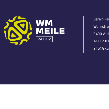
Verein Fa
Wuhrstra
9490 Vad
+423 231 
info@skun