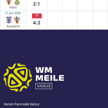
2:1
Heim
17 Juni 2026
N
4:2
Auswärts
Verein Fanmeile Vaduz