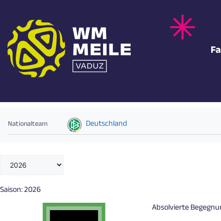
Zum
Inhalt
springen
Fa
MAXIMILIAN BEIER
Deutschland
Nationalteam
Saison:
2026
Absolvierte Begegn