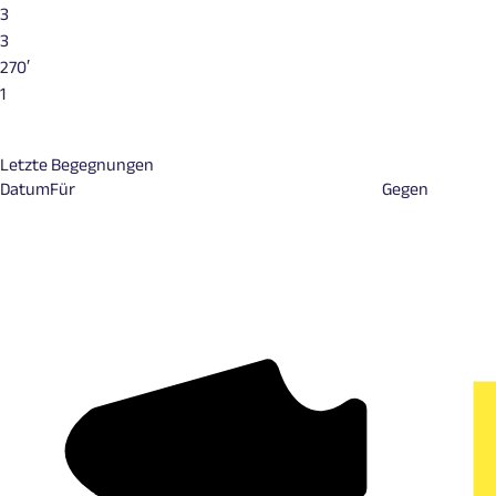
3
3
270′
1
Letzte Begegnungen
Datum
Für
Gegen