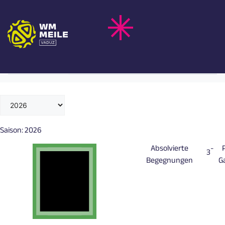
Zum
NICO ELVEDI
Inhalt
springen
Schweiz
Nationalteam
Saison:
2026
Absolvierte
-
3
Begegnungen
G