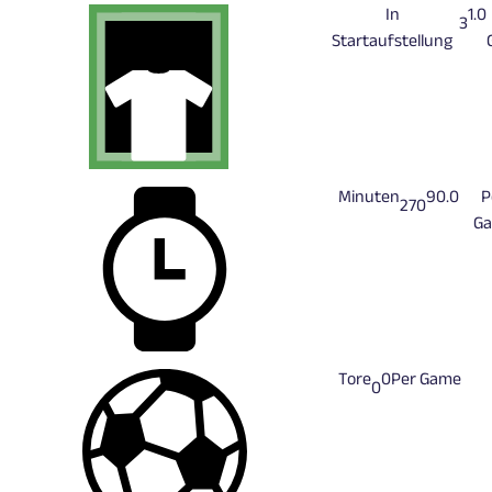
In
1.0
3
Startaufstellung
Minuten
90.0
P
270
G
Tore
0
Per Game
0