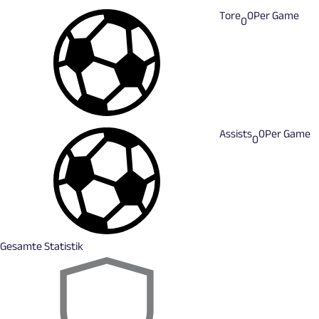
Tore
0
Per Game
0
Assists
0
Per Game
0
Gesamte Statistik