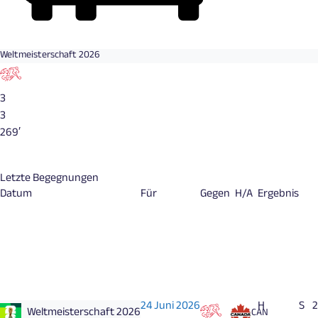
Weltmeisterschaft 2026
3
3
269′
Letzte Begegnungen
Datum
Für
Gegen
H/A
Ergebnis
24 Juni 2026
H
S
2
Weltmeisterschaft 2026
CAN