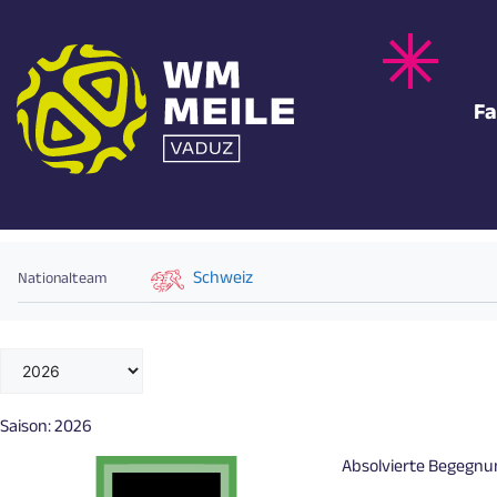
Zum
Inhalt
springen
Fa
RICARDO RODRÍGUEZ
Schweiz
Nationalteam
Saison:
2026
Absolvierte Begegn