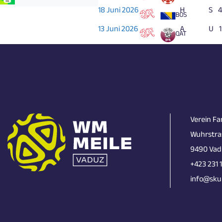
18 Juni 2026
H
S
4
BOS
13 Juni 2026
A
U
1
QAT
Verein Fa
Wuhrstra
9490 Vad
+423 231 
info@skun