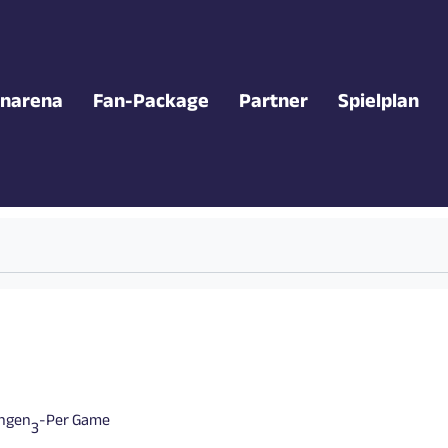
narena
Fan-Package
Partner
Spielplan
ungen
-
Per Game
3