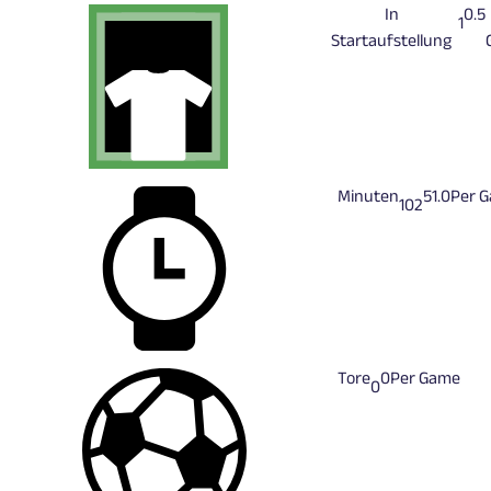
In
0.5
1
Startaufstellung
Minuten
51.0
Per 
102
Tore
0
Per Game
0