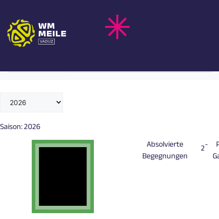
Zum
SILVAN WIDMER
Inhalt
springen
Schweiz
Nationalteam
Saison:
2026
Absolvierte
-
2
Begegnungen
G