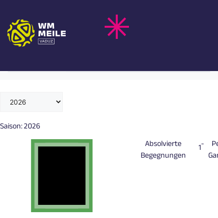
Zum
Z. AMDOUNI
Inhalt
springen
Schweiz
Nationalteam
Saison:
2026
Absolvierte
-
P
1
Begegnungen
Ga