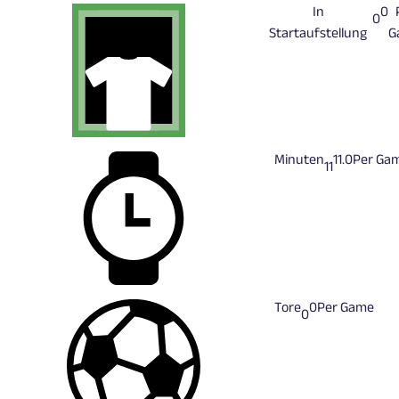
In
0
0
Startaufstellung
G
Minuten
11.0
Per Ga
11
Tore
0
Per Game
0