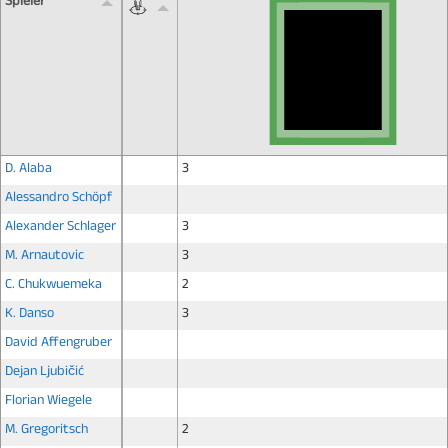
Spieler
D. Alaba
3
Alessandro Schöpf
Alexander Schlager
3
M. Arnautovic
3
C. Chukwuemeka
2
K. Danso
3
David Affengruber
Dejan Ljubičić
Florian Wiegele
M. Gregoritsch
2