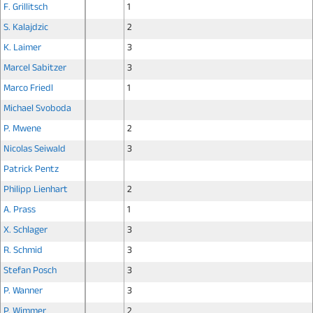
F. Grillitsch
1
S. Kalajdzic
2
K. Laimer
3
Marcel Sabitzer
3
Marco Friedl
1
Michael Svoboda
P. Mwene
2
Nicolas Seiwald
3
Patrick Pentz
Philipp Lienhart
2
A. Prass
1
X. Schlager
3
R. Schmid
3
Stefan Posch
3
P. Wanner
3
P. Wimmer
2