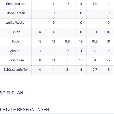
Gelbe Karten
1
1
1.5
3
1.3
4
Rote Karten
0
0
0
Weiße Westen
0
0
0
Ecken
4
4
3
6
3.3
10
Fouls
12
12
9.5
19
10.3
31
Abseits
3
3
1.5
3
2
6
Torschüsse
11
11
8
16
9
27
Schüsse aufs Tor
4
4
2
4
2.7
8
SPIELPLAN
LETZTE BEGEGNUNGEN