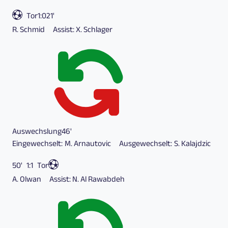
Tor
1:0
21'
R. Schmid
Assist:
X. Schlager
Auswechslung
46'
Eingewechselt:
M. Arnautovic
Ausgewechselt:
S. Kalajdzic
50'
1:1
Tor
A. Olwan
Assist:
N. Al Rawabdeh