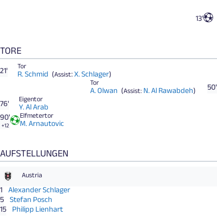
13'
TORE
Tor
21'
R. Schmid
(
:
X. Schlager
)
Assist
Tor
50'
A. Olwan
(
N. Al Rawabdeh
)
Assist:
Eigentor
76'
Y. Al Arab
Elfmetertor
90'
M. Arnautovic
+12
AUFSTELLUNGEN
Austria
1
Alexander Schlager
5
Stefan Posch
15
Philipp Lienhart