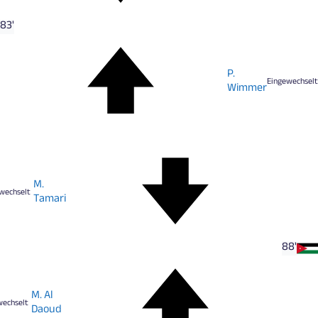
83'
P.
Eingewechselt
Wimmer
M.
wechselt
Tamari
88'
M. Al
wechselt
Daoud