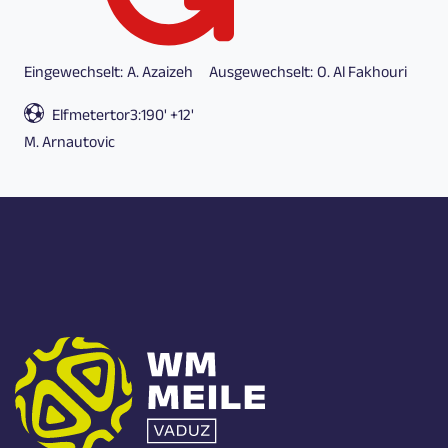
Eingewechselt:
A. Azaizeh
Ausgewechselt:
O. Al Fakhouri
Elfmetertor
3:1
90' +12'
M. Arnautovic