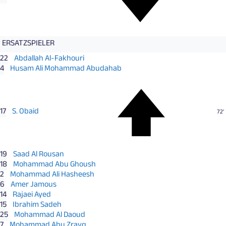
ERSATZSPIELER
22
Abdallah Al-Fakhouri
4
Husam Ali Mohammad Abudahab
17
S. Obaid
72'
19
Saad Al Rousan
18
Mohammad Abu Ghoush
2
Mohammad Ali Hasheesh
6
Amer Jamous
14
Rajaei Ayed
15
Ibrahim Sadeh
25
Mohammad Al Daoud
7
Mohammad Abu Zrayq