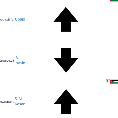
S. Obaid
wechselt
A.
gewechselt
Nasib
81'
S. Al
gewechselt
Rosan