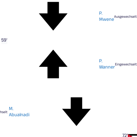
P.
Ausgewechselt
Mwene
59'
P.
Eingewechselt
Wanner
M.
hselt
Abualnadi
72'