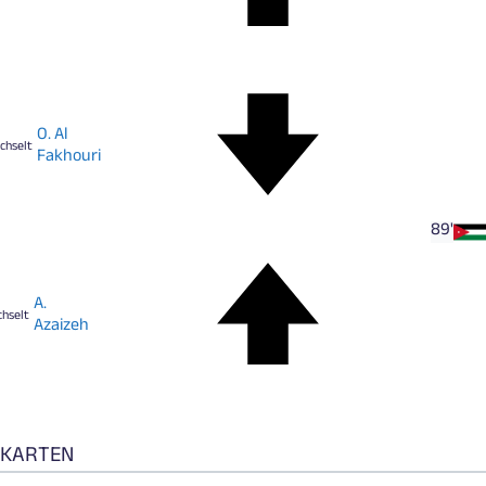
O. Al
chselt
Fakhouri
89'
A.
hselt
Azaizeh
KARTEN