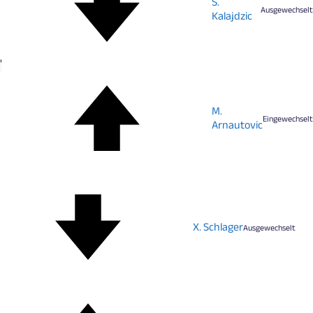
S.
Ausgewechselt
Kalajdzic
'
M.
Eingewechselt
Arnautovic
X. Schlager
Ausgewechselt