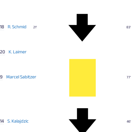
18
R. Schmid
21'
83'
20
K. Laimer
9
Marcel Sabitzer
77'
14
S. Kalajdzic
46'