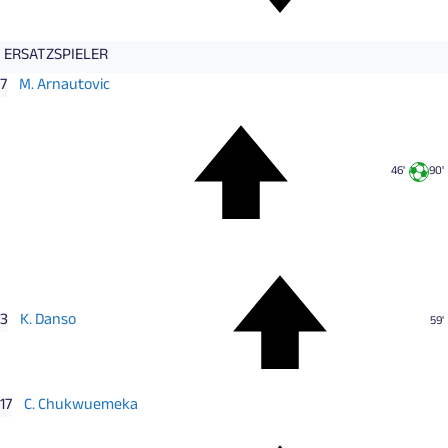
ERSATZSPIELER
7
M. Arnautovic
46'
90'
3
K. Danso
59'
17
C. Chukwuemeka