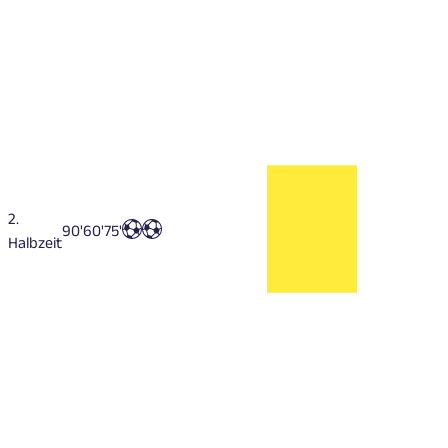
2.
90'
60'
75'
Halbzeit