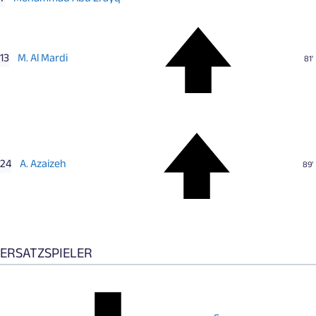
13
M. Al Mardi
81'
24
A. Azaizeh
89'
ERSATZSPIELER