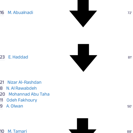
16
M. Abualnadi
72'
23
E. Haddad
81'
21
Nizar Al-Rashdan
8
N. Al Rawabdeh
20
Mohannad Abu Taha
11
Odeh Fakhoury
9
A. Olwan
50'
10
M. Tamari
88'